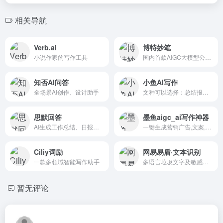
相关导航
Verb.ai
博特妙笔
小说作家的写作工具
国内首款AIGC大模型公文写作平台。集查、写、审、学为一体，通过AI生成、润色、校对、续写、灵感和丰富的公文写作素材、范文、模板数据库，为公职人员公文写作提效
知否AI问答
小鱼AI写作
全场景AI创作、设计助手
文种可以选择：总结报告、演...
思默回答
墨鱼aigc_ai写作神器
AI生成工作总结、日报周报等
一键生成营销广告,文案,原创文章等写作服务
Ciliy词励
网易易盾·文本识别
一款多领域智能写作助手
多语言垃圾文字及敏感词、违禁变种
暂无评论