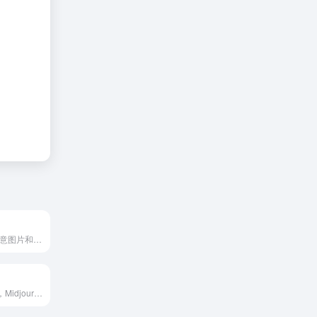
海量图库,涵盖创意图片和矢量素材等
专业AI绘画工具，Midjourny网页版，Stable Diffusion网页版