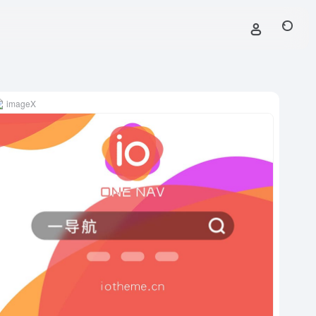
imageX