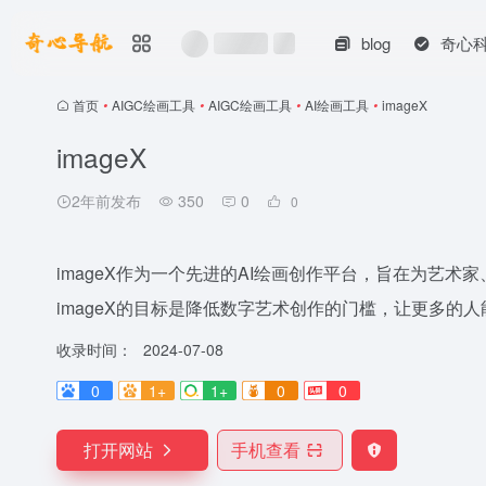
blog
奇心
首页
•
AIGC绘画工具
•
AIGC绘画工具
•
AI绘画工具
•
imageX
imageX
2年前发布
350
0
0
imageX作为一个先进的AI绘画创作平台，旨在为艺
imageX的目标是降低数字艺术创作的门槛，让更多的人能
收录时间：
2024-07-08
0
1+
1+
0
0
打开网站
手机查看