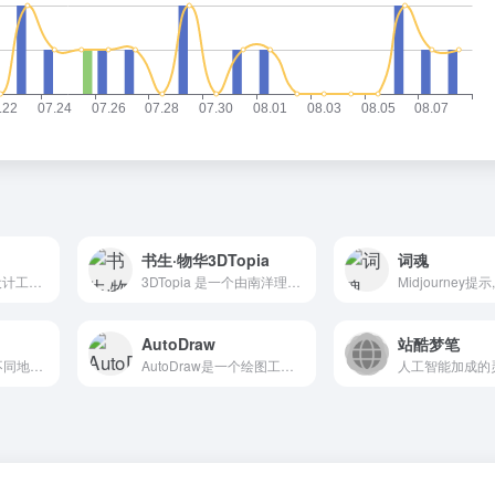
书生·物华3DTopia
词魂
一款AI创意内容云设计工具，提供海量方案模板和快速设计工具，为平面设计创作者量身打造流畅、高效、美观的创作体验
3DTopia 是一个由南洋理工大学、上海AI实验室等机构的研究人员共同开发的文本到3D生成模型。这个模型能够在短短五分钟内生成多样化、高精度的3D模型，特别适合需要快速生成3D物体...
AutoDraw
站酷梦笔
赋能数字时代与众不同地创意表达
AutoDraw是一个绘图工具，它使用机器学习和天才艺术家的绘画来帮助每个人快速轻松地创建视觉效果。它的特色是一个建议工具，可以猜测数以百计的图纸，可以在任何设备上使用。它是...