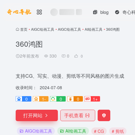
blog
奇心
首页
•
AIGC绘画工具
•
AIGC绘画工具
•
AI绘画工具
•
360鸿图
360鸿图
2年前发布
330
0
0
支持CG、写实、动漫、剪纸等不同风格的图片生成
收录时间：
2024-07-08
0
1-
0
0
1+
打开网站
手机查看
AIGC绘画工具
AI绘画工具
# CG
# 剪纸