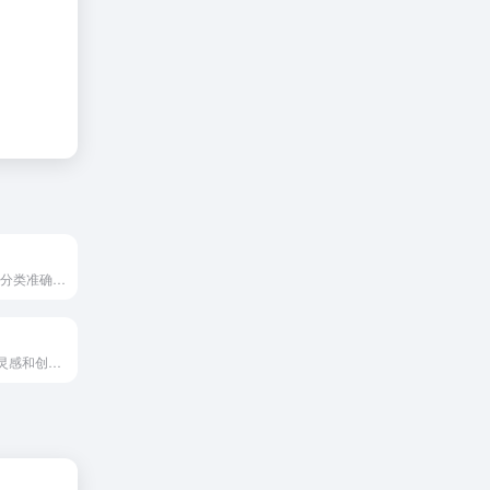
Midjourney提示,分类准确、查询方便
人工智能加成的灵感和创作工具