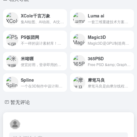
XCole千言万象
Luma ai
集AI绘图、AI动画、AI文字、AI翻译等为一体的综合性AI创作型工具。
一套三维重建技术方案，它的特点是基于现有视角的图像生成新视角的图像。
PS饭团网
Magic3D
不一样的设计素材库！让自己的设计与众不同！
Magic3D是GPU制造商Nvidia在2023年2月宣布推出Magic3D，这是一种生成式AI技术，可以根据文本提示生成3D模型。
米啫喱
365PSD
便宜好用，登录即用的mj生成工具
Free PSD &amp; Graphics, Illustrations
Spline
摩笔马良
一个在3D制作中设计和协作的地方。
摩笔马良是由摩尔线程公司推出的一款人工智能图像生成和绘画创作工具。
暂无评论