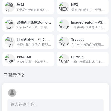
绘AI
NEX
让热爱ai绘画的画师们聚集在一起，创造更多的价值。
最可控的所有在一个图像生成工具，个性化的人物，建筑渲染，数字资产，和更多!
滴墨AI大画家Domo社区
ImageCreator – PS插件
近百种绘画风格，仅需输入文字，极速生成令人惊叹的绘画作品
一个由AI驱动的专业PS插件
吐司AI绘画 – 中文版Civitai
TryLeap
免费在线生图的 AI 模型分享社区
在几分钟内为你的应用添加AI
PixAI Art
Luma ai
PixAI Art是一个基于人工智能技术的图片处理应用，主要功能是文本生成图像。它可以自动识别图片中的对象和场景，并提供多种图片增强和编辑功能，如去除图片中的水印、自动调整图片...
一套三维重建技术方案，它的特点是基于现有视角的图像生成新视角的图像。
暂无评论