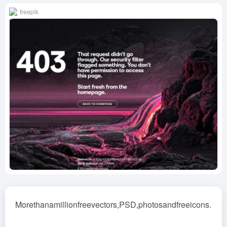
freepik
Morethanamillionfreevectors,PSD,photosandfreeicons.