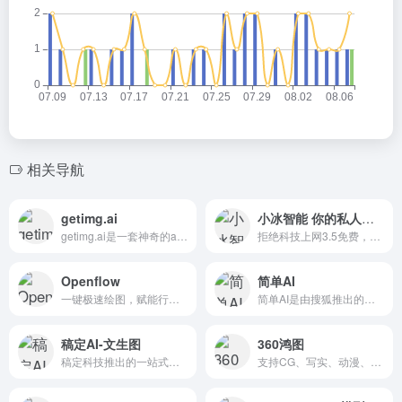
相关导航
getimg.ai
小冰智能 你的私人助理
getimg.ai是一套神奇的ai工具。生成大规模的原始图像，修改照片，扩展图片超出原始边界，或创建自定义AI模型。
拒绝科技上网3.5免费，支持4.0，300多种角色，AI绘画MJ二开可上传参考图，模型超高清风格化，混乱，多功能限时免费使用
Openflow
简单AI
一键极速绘图，赋能行业工作流
简单AI是由搜狐推出的智能图片生成平台和社区，提供全面的AI社区服务，包括AI作图、文生图prompt社区、AI文案、AI头像、AI素材、AI设计等。它旨在让每一个用户都能便捷地使用和理...
稿定AI-文生图
360鸿图
稿定科技推出的一站式免费AI创意和绘画平台。一张图，一句话，满足灵感绘图，场景生成，素材生成。
支持CG、写实、动漫、剪纸等不同风格的图片生成