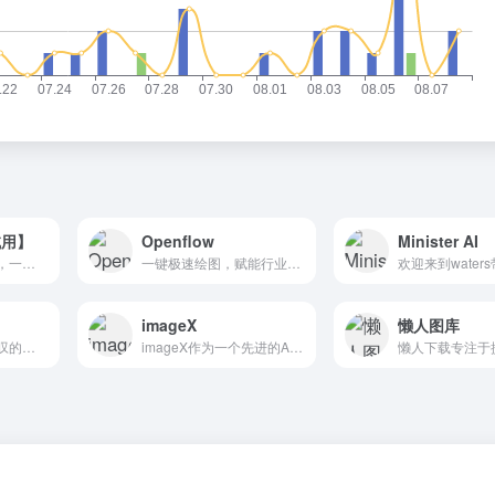
试用】
Openflow
Minister AI
我们提出了Imagen，一个文本到图像的扩散模型，具有前所未有的写实主义程度和深度的语言理解。
一键极速绘图，赋能行业工作流
imageX
懒人图库
使用 AI 创建令人惊叹的游戏资产。我们正在构建市场领先的功能，让您更好地控制您的后代
imageX作为一个先进的AI绘画创作平台，旨在为艺术家、设计师以及爱好者提供一站式的数字艺术解决方案。imageX的目标是降低数字艺术创作的门槛，让更多的人能够体验到创作艺术的乐...