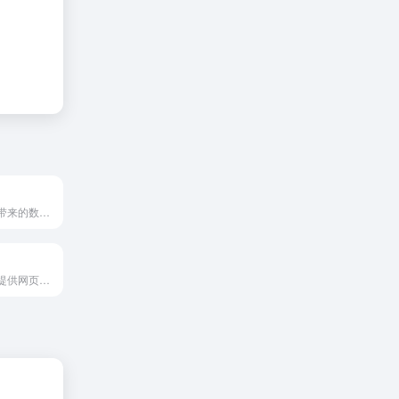
欢迎来到waters带来的数字艺术新时代
懒人下载专注于提供网页素材下载