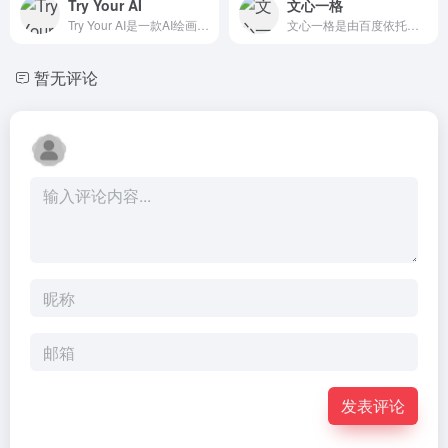
Try Your AI
文心一格
Try Your AI是一款AI绘画工具，支持多种风格类大模型，涵盖Midjourney、stable diffusion、C站等模型
文心一格是由百度依托飞桨、文心大模型的技术创新推出的AI艺术和创意辅助平台。该平台定位于面向有设计需求和创意的人群，基于文心大模型智能生成多样化的AI创意图片，辅助创意设...
暂无评论
发表评论