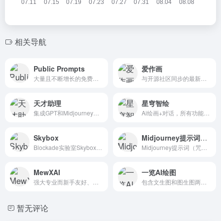
相关导航
Public Prompts
爱作画
大量且不断增长的免费图像提示。不要购买提示……免费获取。该网站还包括来自各种模型和嵌入的示例。
与开源社区同步的最新开源AI模型
天才助理
星穹智绘
集成GPT和Midjourney两款AI工具，可以帮助用户在工作和生活中实现便捷的一站式服务，并且我们还提供了PC端应用来适应不同场景的需求
Ai绘画+对话，所有功能均可免费试用
Skybox
Midjourney提示词（咒语）生成器
Blockade实验室Skybox -人工智能生成的3D世界
Midjourney提示词（咒语）是一个免费在线生成器，可以快速生成midjourney关键词、咒语的实用工具平台，内置2000+宝典，实时翻译，利用Midjo
MewXAI
一览AI绘图
强大专业而新手友好、操作十分简单
包含文生图和图生图两种模式
暂无评论