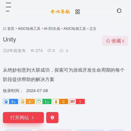
首页
•
AIGC绘画工具
•
AI-3D生成
•
AIGC绘画工具
•
正文
Unity
收藏
0
2年前发布
274
0
0
从绝妙创意到大获成功，探索可为游戏开发生命周期的每个
阶段提供帮助的解决方案
收录时间：
2024-07-08
3+
4-
1+
0
1
打开网站