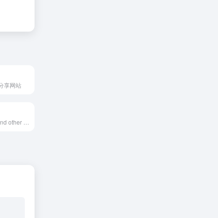
分享网站
Free PSD files and other free design resources by Dribbblers.