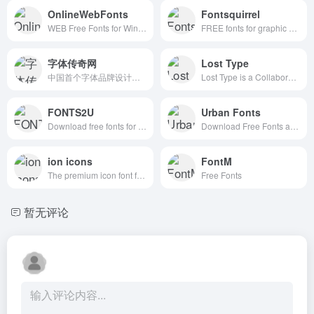
OnlineWebFonts
Fontsquirrel
WEB Free Fonts for Windows and Mac / Font free Download
FREE fonts for graphic designers
字体传奇网
Lost Type
中国首个字体品牌设计师交流网
Lost Type is a Collaborative Digital Type Foundry
FONTS2U
Urban Fonts
Download free fonts for Windows and Macintosh.
Download Free Fonts and Free Dingbats.
ion icons
FontM
The premium icon font for Ionic Framework
Free Fonts
暂无评论