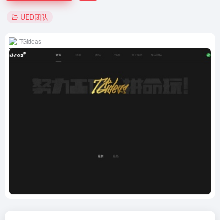
UED团队
TGideas