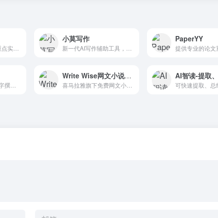
小莫写作
PaperYY
传播内容认知全国重点实验室、中国科学技术大学、合肥综合性国家科学中心人工智能研究院联合推出的AI生成内容检测工具，可以快速分辨出内容是机器生成还是人工生成的。
新一代AI写作辅助工具，包含提纲推荐等功能
Write Wise网文小说写作
进行AI研究并用5个字撰写您的Paper
喜马拉雅旗下免费网文小说写作工具