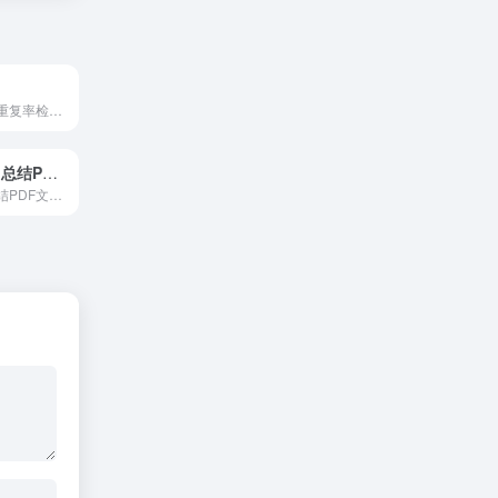
提供专业的论文重复率检测、论文降重、论文在线修改、论文格式规范等一站式服务
AI智读-提取、总结PDF文档
可快速提取、总结PDF文档信息