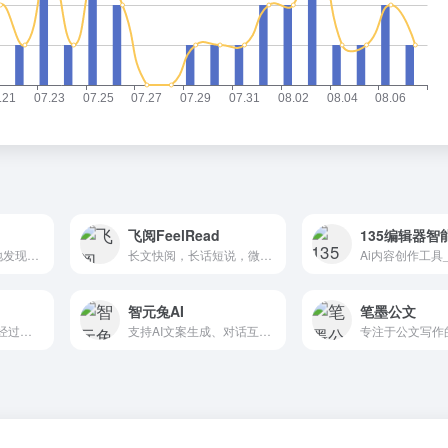
飞阅FeelRead
135编辑器智能
帮助研究人员更好地发现和理解研究文章
长文快阅，长话短说，微信AI阅读神器
智元兔AI
笔墨公文
Moonbeam 是唯一经过专门培训的 AI 写作助手，可帮助您撰写论文、故事、文章、博客和其他长篇内容。
支持AI文案生成、对话互动、知识检索、内容总结、百科问答和多语言翻译等功能，帮助用户高效地完成内容创作，使得生成式AI技术赋能商业、办公、咨询、教育、医疗等各个领域，并且...