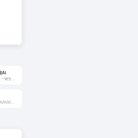
Ai
Ai内容创作工具_一键生成有吸引力的文案！
专注于公文写作的AIGC创作平台