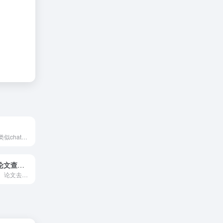
高精度地检测出类似chatgpt等AI写作工具生成的文本和内容,出具详细的AI检测报告
Mcheck怪兽论文查重检测
论文重复率检测、论文去重、论文降重、论文在线修改、论文写作、学术不端检测等一站式服务