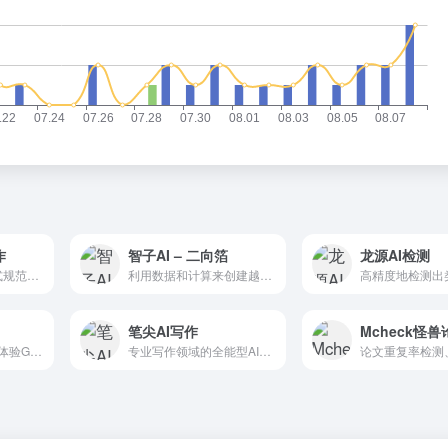
作
智子AI – 二向箔
龙源AI检测
公文用语规范、格式规范；公文逻辑严谨、结构清晰
利用数据和计算来创建越来越复杂和强大的大语言模型
笔尖AI写作
AiSkyHub无限免费体验GPT4.0，DALL-E-3，文心4.0，讯飞星火等AI大模型。还可以创建自己独一无二的多模态机器人。
专业写作领域的全能型AI写作助手，1000+写作模板，轻松原创。