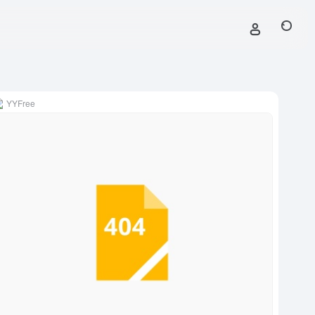
YYFree