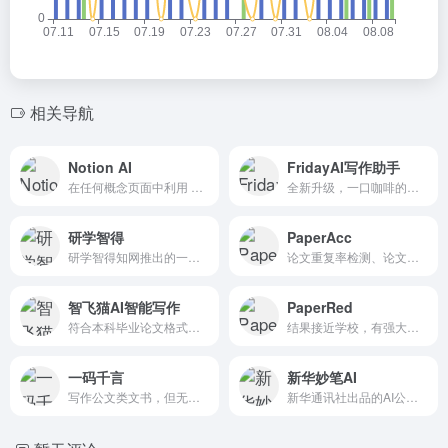
相关导航
Notion AI
FridayAI写作助手
在任何概念页面中利用 AI 的无限力量。写得更快，想得更远，并增强您的创造力。像魔法一样！
全新升级，一口咖啡的时间完成写作
研学智得
PaperAcc
研学智得知网推出的一站式AI学术文献阅读工具
论文重复率检测、论文降重、论文在线修改、论文格式规范等一站式服务
智飞猫AI智能写作
PaperRed
符合本科毕业论文格式要求并附带查重报告
结果接近学校，有强大的算法和海量数据库
一码千言
新华妙笔AI
写作公文类文书，但无法自定义修改
新华通讯社出品的AI公文写作AIGC平台