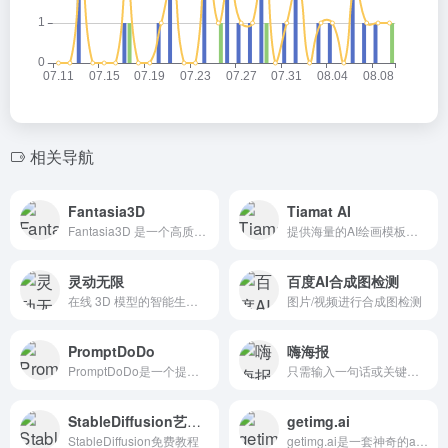
相关导航
Fantasia3D
Tiamat AI
Fantasia3D 是一个高质量的文本到3D内容创建工具。它是由华南理工大学研究团队开发的，并已在 ICCV 2023 上发表。
提供海量的AI绘画模板及AI绘画模型
灵动无限
百度AI合成图检测
在线 3D 模型的智能生成工具
图片/视频进行合成图检测
PromptDoDo
嗨海报
PromptDoDo是一个提供风格卡片（Style Cards）的平台，这些卡片是艺术家作品的数字副本，包括绘画、插图、摄影等。
只需输入一句话或关键词，即可快速生成各种类型的海报，包括节日海报、日签、邀请函、电商主图、公告通知、喜报、倒计时等等。这些海报不仅美观大方，而且能够准确传达您想要表达...
StableDiffusion艺术社区
getimg.ai
StableDiffusion免费教程
getimg.ai是一套神奇的ai工具。生成大规模的原始图像，修改照片，扩展图片超出原始边界，或创建自定义AI模型。