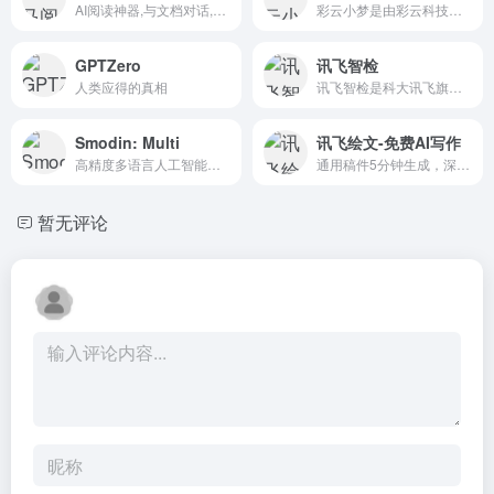
AI阅读神器,与文档对话,提问即答案,效率翻百倍
彩云小梦是由彩云科技团队开发的智能写作AI助手。
GPTZero
讯飞智检
人类应得的真相
讯飞智检是科大讯飞旗下开放平台推出的一款人工智能写作、校对/合规审查的智能产品，可帮助用户进行AI智能文本纠错，支持对纯文本、Word、图片、音频、视频进行批量审查。在节省人...
Smodin: Multi
讯飞绘文-免费AI写作
高精度多语言人工智能内容检测
通用稿件5分钟生成，深度稿件编辑效率翻番。一站式高效运营，全流程智能优化。
暂无评论