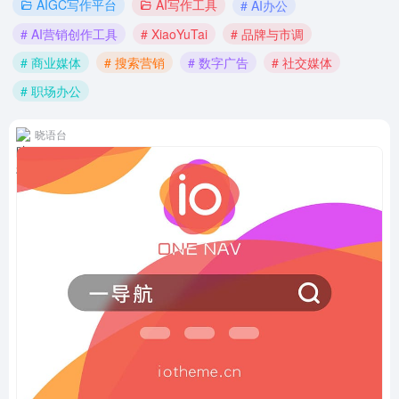
AIGC写作平台
AI写作工具
# AI办公
# AI营销创作工具
# XiaoYuTai
# 品牌与市调
# 商业媒体
# 搜索营销
# 数字广告
# 社交媒体
# 职场办公
晓语台