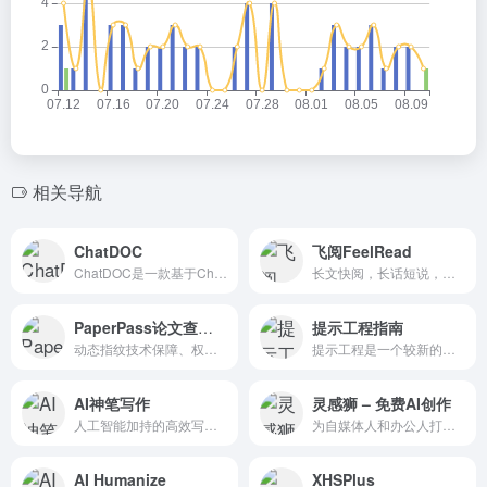
相关导航
ChatDOC
飞阅FeelRead
ChatDOC是一款基于ChatGPT技术的智能文件阅读助手，它可以快速解析、定位和总结上传的PDF文件内容。用户可以通过与AI助手的对话式学习，深入挖掘文本结构和内容。
长文快阅，长话短说，微信AI阅读神器
PaperPass论文查重系统
提示工程指南
动态指纹技术保障、权威可信赖的论文检测系
提示工程是一个较新的学科，专注于开发和优化提示词（Prompt），提示工程指南帮助用户有效地将语言模型用于各种应用场景和研究领域。通过掌握提示工程的相关技能，用户可以更好地...
AI神笔写作
灵感狮 – 免费AI创作
人工智能加持的高效写作利器，包括论文选题、开题报告、论文大纲、论文全文、各类社交媒体、发言稿、方案、作文、项目文档、长篇小说等。
为自媒体人和办公人打造的免费在线智能AI写作平台。这一平台通过强大的GPT AI技术，能够自动生成高质量的原创内容，覆盖了多种创作类型，满足不同场景需求
AI Humanize
XHSPlus