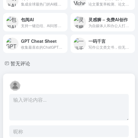
集成全球最热门的AI模型，免费实现AI聊天，AI创作，AI绘图，AI自媒体，AI翻译，AI教育
论文重复率检测、论文去重、论文降重、论文在线修改、论文写作、学术不端检测等一站式服务
包阅AI
灵感狮 – 免费AI创作
支持一键总结、AI问答、多语言翻译，同时还支持网页阅读、论文文献、法律文档、学术科研、产品手册、市场报告、电子书等
为自媒体人和办公人打造的免费在线智能AI写作平台。这一平台通过强大的GPT AI技术，能够自动生成高质量的原创内容，覆盖了多种创作类型，满足不同场景需求
GPT Cheat Sheet
一码千言
收集最喜欢的ChatGPT提示，第三方(免费)软件产品和一般提示，以获得更多的ChatGPT作为一个企业主!定期更新，永远免费。解锁GPT使用方法！值得学习！
写作公文类文书，但无法自定义修改
暂无评论