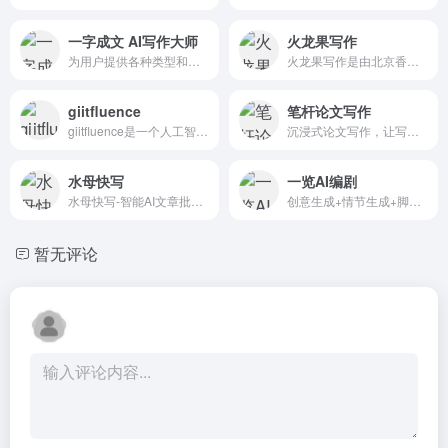
一字成文 AI写作大师
火龙果写作
为用户提供各种类型和领域的文章撰写
火龙果写作是由北京香侬慧语科技有限责任公司开发的AI驱动文字生产力工具，旨在为用户提供智能化的写作辅助。这款软件自上线以来，凭借其强大的AI文本处理能力和多样化的功能，受...
giitfluence
笔杆论文写作
giitfluence是一个人工智能驱动的工具，可以帮助用户快速找到适合他们git需求的正确命令。用户可以在web应用程序的输入字段中输入他们想要使用git完成的任务的描述，并根据他们的...
沉浸式论文写作，让写论文变得简单高效
水母快写
一览AI编剧
水母快写-智能AI文章批量生成器 – 人工智能AI一键快速批量生成高质量文章
创意生成+情节生成+脚本生成，AI编剧3步走，AI自动帮你搞定剧情！
暂无评论