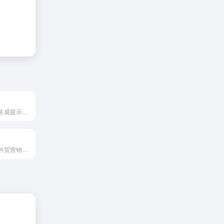
免费的人工智能生成提示模板，帮助您创建迷人的产品发布副本。
快速生成高质量外贸营销文案