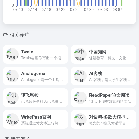
相关导航
Twain
中国知网
Twain会帮你写出一个很棒的开场白，告诉你什么时候要避免填充词，并解释为什么在电子邮件结尾提出一个明确的问题是正确的。
促进教育、科技、文化、出版等事业和文化创意产业发展提供了大有作为的信息网络空间。
Analogenie
AI客栈
Analogenie是一个工具，帮助用户编写创造性的类比和隐喻，以吸引和联系他们的观众。它可以快速轻松地生成类比，只需点击一下，允许用户创建清晰深入的内容。它可以用于任何类型的...
AI 客栈，是大学生客栈 旗下的 AIGC 社区，主打为大学生提供AIGC便利。
讯飞智检
ReadPaper论文阅读
讯飞智检是科大讯飞旗下开放平台推出的一款人工智能写作、校对/合规审查的智能产品，可帮助用户进行AI智能文本纠错，支持对纯文本、Word、图片、音频、视频进行批量审查。在节省人...
“让天下没有难读的论文”，读懂论文，读好论文
WritePass官网
对话鸭-多款大模型一起写
系统通过对文本进行解析帮助写作者了解论文的抄袭情况，提高本科论文、硕士论文、博士论文、期刊发表论文等的原创水平
领先的AI聊天对话平台，同时与10+ 个AI大模型进行对话，0门槛使用AI