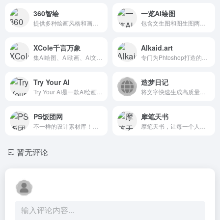
360智绘
一览AI绘图
提供多种绘画风格和画布尺寸选择，用户可以根据自己的喜好定制画作，并将自己的作品分享到画廊。
包含文生图和图生图两种模式
XCole千言万象
Alkaid.art
集AI绘图、AI动画、AI文字、AI翻译等为一体的综合性AI创作型工具。
专门为Phtoshop打造的AIGC绘画插件，提供免费云算力与最新的AI模型。
Try Your AI
造梦日记
Try Your AI是一款AI绘画工具，支持多种风格类大模型，涵盖Midjourney、stable diffusion、C站等模型
将文字快速生成高质量图片的应用
PS饭团网
摩笔天书
不一样的设计素材库！让自己的设计与众不同！
摩笔天书，让每一个人都可以与世界分享创意，输入文本即可生成视频内容。
暂无评论