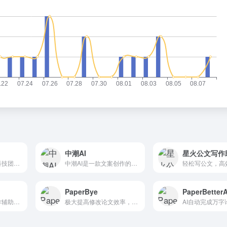
中潮AI
星火公文写作
彩云小梦是由彩云科技团队开发的智能写作AI助手。
中潮AI是一款文案创作的AI工具，旨在提高办公效率。作为一款AIGC工具，中潮AI将人工智能技术与自然语言处理技术相结合，为个人提供高效、精准、自动化的内容生成服务，快速、准确...
PaperBye
深言达意是一款写作辅助工具，核心功能包括据意查词和据意查句。它能够根据用户模糊的描述，找到贴切的词语和名言佳句，支持汉英双语。深言达意基于最先进的人工智能算法实现，由...
极大提高修改论文效率，同时支持中文、英文、日语等多语种论文检测