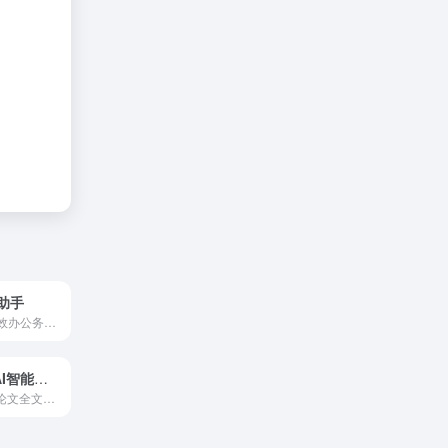
助手
轻松写公文，高效办公务，公文写作助手是一款依托于星火大模型技术，专为广大公文材料撰稿人打造的高效写作平台。
PaperBetterAI智能写作
AI自动完成万字论文全文、5000字开题报告、任务书、文献综述等