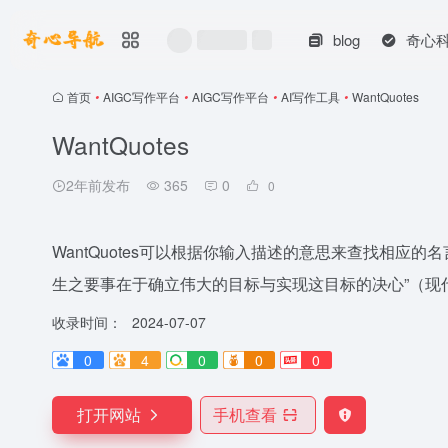
blog
奇心
首页
•
AIGC写作平台
•
AIGC写作平台
•
AI写作工具
•
WantQuotes
WantQuotes
2年前发布
365
0
0
WantQuotes可以根据你输入描述的意思来查找相应的
生之要事在于确立伟大的目标与实现这目标的决心”（现代
收录时间：
2024-07-07
0
4
0
0
0
打开网站
手机查看