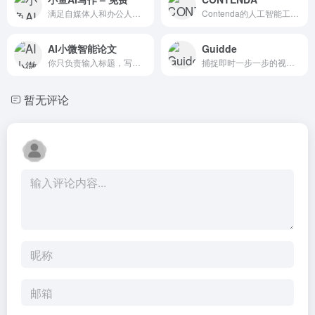
满足自媒体人和办公人写作创作的在线智能AI写作平台，可以用AI自动生成高质量原创内容，内容创作覆盖多种类型，满足不同场景、人群的AI创作需求以及提供个性化的自定
Contenda的人工智能工具以新格式重新构想您的内容，供您的观众发现，您无需额外工作。
AI小微智能论文
Guidde
你只负责输入标题，写论文的这些时间，小微来帮你节省
捕捉即时一步一步的视频和文档
暂无评论