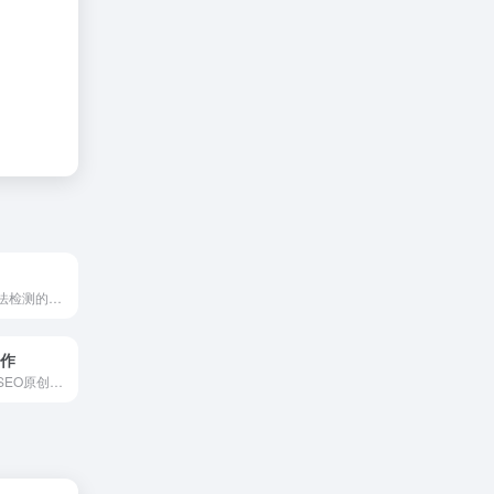
一种人工智能无法检测的工具，帮助人工智能内容通过主流人工智能检测。
写作
一键生成高质量SEO原创文章.