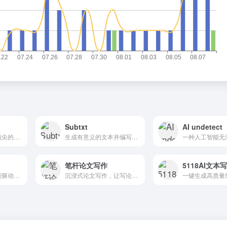
Subtxt
AI undetect
汇集了众多国内外顶尖的大型语言模型，如讯飞星火、文心一言、GPT3.5、GPT4、通义千问等，供用户免费体验和使用
生成有意义的文本并编写完整的故事。
笔杆论文写作
5118AI文本
一款强大的人工智能驱动的故事讲述工具
沉浸式论文写作，让写论文变得简单高效