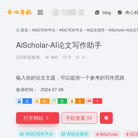
blog
奇心
首页
•
AIGC写作平台
•
AIGC写作平台
•
AI论文指导
•
AiScholar-AI
AiScholar-AI论文写作助手
2年前发布
480
0
0
输入你的论文主题，可以提供一个参考的写作思路
收录时间：
2024-07-08
4
3-
0
0
1
打开网站
手机查看
AIGC写作平台
AI论文指导
# AiScholar
# S