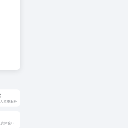
重
个人查重服务
AiSkyHub无限免费体验GPT4.0，DALL-E-3，文心4.0，讯飞星火等AI大模型。还可以创建自己独一无二的多模态机器人。