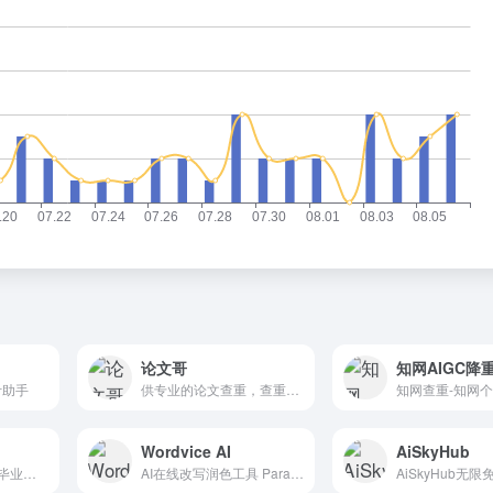
论文哥
知网AIGC降
计助手
供专业的论文查重，查重入口，查重软件，查重网站等一站式服务
知网查重-知网
Wordvice AI
AiSkyHub
支持长达2-3万字的毕业论文一键生成，包含详尽的文献支持，运用专业完整的论文格式，能达到高质量水平。它还提供免费大纲，支持在线编辑修改，让论文打好坚实的基底，使之更符合生...
AI在线改写润色工具 Paraphrasing Tool