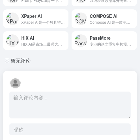
PromptPlays.ai是一个为用户提供人工智能自动化和苹果快捷方式的平台。用户可以探索play Marketplace，改变他们的工作流程，协作，创建和共享创新的解决方案，以解锁新的功能。
以细粒度数据库分离查询，基于AI的智能特征比对算法，查重效率最快只需1秒
XPaper AI
COMPOSE AI
XPaper Ai是一个独具特色的论文写作平台。
Compose AI 是一款免费的 Chrome 插件，可加快您的写作速度，让您可以在任何地方使用自动完成功能，并减少打字时间。
HIX.AI
PassMore
HIX.AI是市场上最强大的一体化人工智能工具，旨在重新定义您的写作、沟通和完成工作的方式。在GPT-3.5/4的驱动下，HIX.AI提供了一系列的AI写作工具，以提升用户的写作体验。
专业的论文重复率检测、论文降重、论文在线修改、学术不端检测等一站式服务
暂无评论