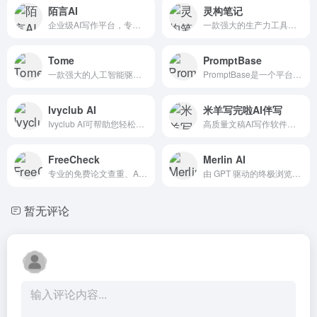
陌言AI
灵构笔记
企业级AI写作平台，专为创作而生
一款强大的生产力工具，融合了文档编辑、代码编辑和文件管理功能
Tome
PromptBase
一款强大的人工智能驱动的故事讲述工具
PromptBase是一个平台，为用户提供了一个市场，可以查找和销售可以与各种人工智能(AI)语言模型一起使用的提示，包括DALL·E、GPT-3、Midjourney和Stable Diffusion。
Ivyclub AI
米羊写完啦AI伴写
Ivyclub AI可帮助您轻松制作个性化的作品集，包括集思广益、起草声明、编辑简历、撰写电子邮件和准备面试方面。
高质量文稿AI写作软件，提供更实时更丰富准确的写作素材
FreeCheck
Merlin AI
专业的免费论文查重、AI智能降重、论文预测、在线报告、论文指导等一站式服务
由 GPT 驱动的终极浏览器扩展
暂无评论