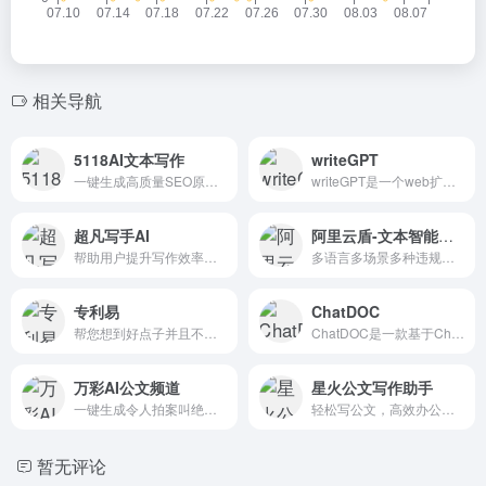
相关导航
5118AI文本写作
writeGPT
一键生成高质量SEO原创文章.
writeGPT是一个web扩展插件GPT3.5功能，允许用户快速轻松地创建内容，回复电子邮件，总结文章，学习和审查代码，以及翻译任何网站上的内容。它提供了一个热键命令来激活扩展，用户...
超凡写手AI
阿里云盾-文本智能审核
帮助用户提升写作效率和创作质量。
多语言多场景多种违规文本检测
专利易
ChatDOC
帮您想到好点子并且不用担心伟大的想法泄露，也可以为您在几秒内就梳理并绘制流程图
ChatDOC是一款基于ChatGPT技术的智能文件阅读助手，它可以快速解析、定位和总结上传的PDF文件内容。用户可以通过与AI助手的对话式学习，深入挖掘文本结构和内容。
万彩AI公文频道
星火公文写作助手
一键生成令人拍案叫绝的原创内容
轻松写公文，高效办公务，公文写作助手是一款依托于星火大模型技术，专为广大公文材料撰稿人打造的高效写作平台。
暂无评论